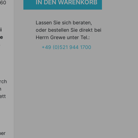
IN DEN WARENKORB
 60
Lassen Sie sich beraten,
i
oder bestellen Sie direkt bei
ie
Herrn Grewe unter Tel.:
s
+49 (0)521 944 1700
rch
n
ett
ner