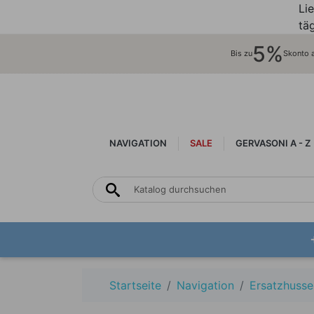
Li
täg
5%
Bis zu
Skonto au
NAVIGATION
SALE
GERVASONI A - Z
Startseite
Navigation
Ersatzhusse