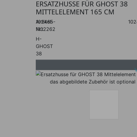
ERSATZHUSSE FÜR GHOST 38
MITTELELEMENT 165 CM
Artikel-
102465-
102
Nr.:
1132262
H-
GHOST
38
das abgebildete Zubehör ist optional 