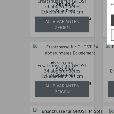
Ersatzhusse für GHOST
391,40 €
u
33 abgerundetes
E
Preis
Ihr Spar-Preis
Eckelement 114 cm
Preise inkl. ges. MwSt.
ALLE VARIANTEN
absolut versandkostenfrei
a
ZEIGEN
Verkaufspreis
ab
550,00 €
Ersatzhusse für GHOST
522,50 €
34 abgerundetes
E
Preis
Ihr Spar-Preis
Eckelement 161 cm
Preise inkl. ges. MwSt.
ALLE VARIANTEN
absolut versandkostenfrei
a
ZEIGEN