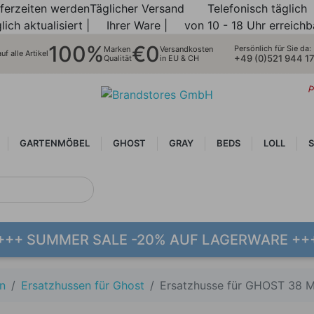
eferzeiten werden
Täglicher Versand
Telefonisch täglich
lich aktualisiert |
Ihrer Ware |
von 10 - 18 Uhr erreichb
100%
€0
Persönlich für Sie da:
Marken
Versandkosten
f alle Artikel
+49 (0)521 944 1
Qualität
in EU & CH
P
GARTENMÖBEL
GHOST
GRAY
BEDS
LOLL
S
+++ SUMMER SALE -20% AUF LAGERWARE ++
n
Ersatzhussen für Ghost
Ersatzhusse für GHOST 38 M