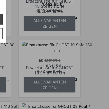
Ersatzhusse für GHOST
1.452,55 €
ST
18 Sofa / hohe
Preis
Ihr Spar-Preis
Rückenlehne
 MwSt.
Preise inkl. ges. MwSt.
frei
ALLE VARIANTEN
absolut versandkostenfrei
ZEIGEN
Verkaufspreis
ab
1.117,00 €
1.061,15 €
ST
Ersatzhusse für GHOST
Preis
Ihr Spar-Preis
10 Sofa 180 cm
 MwSt.
Preise inkl. ges. MwSt.
ALLE VARIANTEN
frei
absolut versandkostenfrei
ZEIGEN