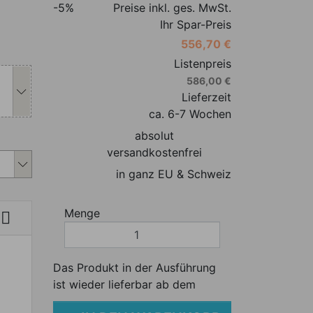
-5%
Preise inkl. ges. MwSt.
Ihr Spar-Preis
556,70 €
s Produkt individuell anpassen
Listenpreis
586,00 €
Lieferzeit
ca. 6-7 Wochen
absolut
s Produkt individuell anpassen
versandkostenfrei
in ganz EU & Schweiz
Menge

8
Das Produkt in der Ausführung
ist wieder lieferbar ab dem