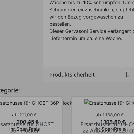
Wäsche bis zu 10% schrumpfen. Um 
Schrumpfen einzuschränken, empfeh
wir den Bezug vorgewaschen zu
bestellen.
Dieser Gervasoni Service verlängert 
Liefertermin um ca. eine Woche.

Produktsicherheit
tegorie:
Verkaufspreis
Verkaufspreis
ab
ab
211,00 €
1.168,00 €
200,45 €
1.109,60 €
rsatzhusse für GHOST
Ersatzhusse für GHO
Preis
Preis
Ihr Spar-Preis
Ihr Spar-Preis
36P Hocker
22 Anbausofa 220 c