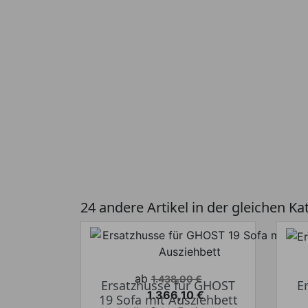
24 andere Artikel in der gleichen Ka
Verkaufspreis
ab
1.438,00 €
Ersatzhusse für GHOST
E
1.366,10 €
19 Sofa mit Ausziehbett
Preis