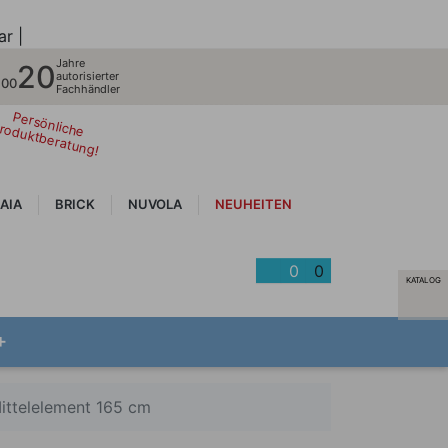
ar |
Jahre
20
autorisierter
700
Fachhändler
Persönliche
roduktberatung!
AIA
BRICK
NUVOLA
NEUHEITEN
0
0
KATALOG
+
ittelelement 165 cm