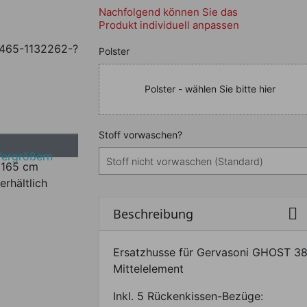
Nachfolgend können Sie das
Produkt individuell anpassen
465-1132262-?
Nachfolgend können Sie da
Polster
Polster - wählen Sie bitte hier
Nachfolgend können Sie da
Stoff vorwaschen?
Vergrößern
erhältlich

Beschreibung
Ersatzhusse für Gervasoni GHOST 3
Mittelelement
Inkl. 5 Rückenkissen-Bezüge: