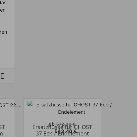
das
len
den

Verkaufspreis
ab
572,00 €
ST
Ersatzhusse für GHOST
543,40 €
m
37 Eck-/ Endelement
Preis