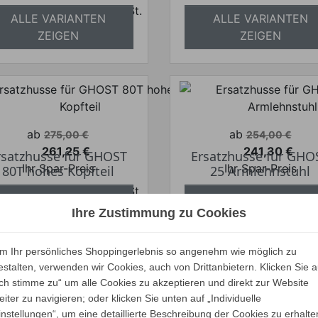
Preise inkl. ges. MwSt.
Preise inkl. ges.
ALLE VARIANTEN
ALLE VARIANTEN
bsolut versandkostenfrei
absolut versandkosten
ZEIGEN
ZEIGEN
Verkaufspreis
Verkaufspreis
ab
ab
275,00 €
254,00 €
261,25 €
241,30 €
rsatzhusse für GHOST
Ersatzhusse für GHO
Preis
Preis
Ihr Spar-Preis
Ihr Spar-Preis
80T hohes Kopfteil
25 Armlehnstuhl
Preise inkl. ges. MwSt.
Preise inkl. ges.
ALLE VARIANTEN
ALLE VARIANTEN
bsolut versandkostenfrei
Ihre Zustimmung zu Cookies
absolut versandkosten
ZEIGEN
ZEIGEN
m Ihr persönliches Shoppingerlebnis so angenehm wie möglich zu
estalten, verwenden wir Cookies, auch von Drittanbietern. Klicken Sie a
Ich stimme zu“ um alle Cookies zu akzeptieren und direkt zur Website
Verkaufspreis
ab
200,00 €
eiter zu navigieren; oder klicken Sie unten auf „Individuelle
Verkaufspreis
ab
190,00 €
instellungen“, um eine detaillierte Beschreibung der Cookies zu erhalte
1.163,00 €