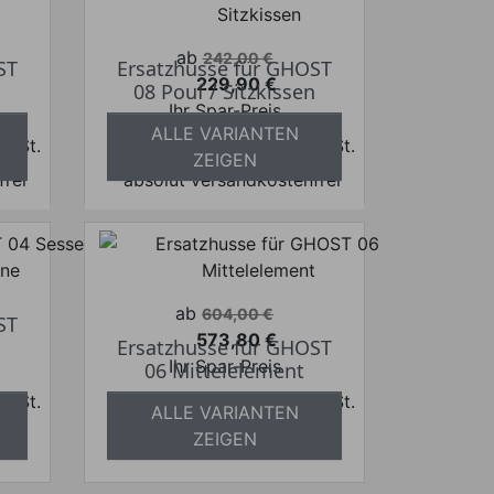
Verkaufspreis
ab
242,00 €
ST
Ersatzhusse für GHOST
229,90 €
08 Pouf / Sitzkissen
Preis
Ihr Spar-Preis
ALLE VARIANTEN
 MwSt.
Preise inkl. ges. MwSt.
ZEIGEN
frei
absolut versandkostenfrei
Verkaufspreis
ab
604,00 €
ST
573,80 €
Ersatzhusse für GHOST
Preis
Ihr Spar-Preis
06 Mittelelement
 MwSt.
Preise inkl. ges. MwSt.
ALLE VARIANTEN
frei
absolut versandkostenfrei
ZEIGEN