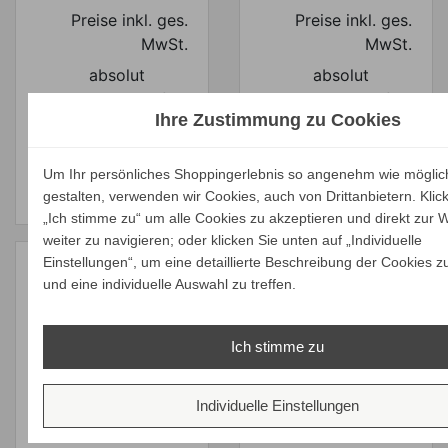
Preise inkl. ges.
Preise inkl. ges.
MwSt.
MwSt.
absolut
absolut
versandkostenfrei
versandkostenfrei
Ihre Zustimmung zu Cookies
ALLE
ALLE
VARIANTEN
VARIANTEN
Um Ihr persönliches Shoppingerlebnis so angenehm wie möglic
ZEIGEN
ZEIGEN
gestalten, verwenden wir Cookies, auch von Drittanbietern. Klic
„Ich stimme zu“ um alle Cookies zu akzeptieren und direkt zur 
weiter zu navigieren; oder klicken Sie unten auf „Individuelle
Einstellungen“, um eine detaillierte Beschreibung der Cookies z
und eine individuelle Auswahl zu treffen.
Gervasoni LOLL
Ich stimme zu
Gervasoni LOLL
29 Hocker mit
28 Hocker
Lehnenkissen
Verkaufspreis
Verkaufspreis
Individuelle Einstellungen
ab
ab
2.031,00 €
2.845,00 €
1.929,45 €
2.702,75 €
Preis
Preis