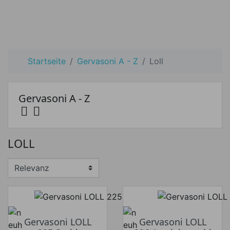
Startseite
Gervasoni A - Z
Loll
Gervasoni A - Z


Preis
LOLL
Preis von
Preis bis
€
€
Hersteller
Gervasoni LOLL
Gervasoni LOLL