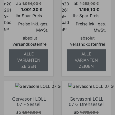
Verkaufspreis
Verkaufspreis
ab
ab
1.054,00 €
1.258,00 €
1.001,30 €
1.195,10 €
Preis
Preis
Ihr Spar-Preis
Ihr Spar-Preis
Preise inkl. ges.
Preise inkl. ges.
MwSt.
MwSt.
absolut
absolut
versandkostenfrei
versandkostenfrei
ALLE
ALLE
VARIANTEN
VARIANTEN
ZEIGEN
ZEIGEN
Gervasoni LOLL
Gervasoni LOLL
07 F Sessel
07 G Drehsessel
Verkaufspreis
Verkaufspreis
ab
ab
1.543,00 €
1.773,00 €