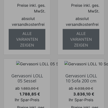
Preise inkl. ges.
Preise inkl. ges.
MwSt.
MwSt.
absolut
absolut
versandkostenfrei
versandkostenfrei
ALLE
ALLE
VARIANTEN
VARIANTEN
ZEIGEN
ZEIGEN
Gervasoni LOLL
Gervasoni LOLL
05 Sessel
10 Sofa 200 cm
Verkaufspreis
Verkaufspreis
ab
ab
1.883,00 €
4.038,00 €
1.788,85 €
3.836,10 €
Preis
Preis
Ihr Spar-Preis
Ihr Spar-Preis
Preise inkl. ges.
Preise inkl. ges.