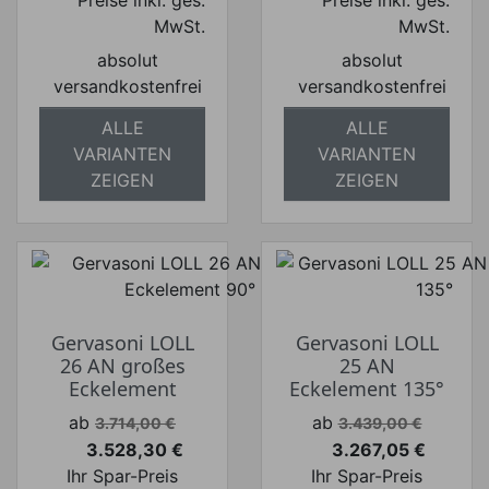
Preise inkl. ges.
Preise inkl. ges.
MwSt.
MwSt.
absolut
absolut
versandkostenfrei
versandkostenfrei
ALLE
ALLE
VARIANTEN
VARIANTEN
ZEIGEN
ZEIGEN
Gervasoni LOLL
Gervasoni LOLL
26 AN großes
25 AN
Eckelement
Eckelement 135°
Verkaufspreis
Verkaufspreis
ab
ab
3.714,00 €
3.439,00 €
3.528,30 €
3.267,05 €
Preis
Preis
Ihr Spar-Preis
Ihr Spar-Preis