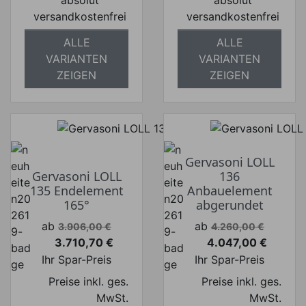
absolut
absolut
versandkostenfrei
versandkostenfrei
ALLE
ALLE
VARIANTEN
VARIANTEN
ZEIGEN
ZEIGEN
Gervasoni LOLL
Gervasoni LOLL
136
135 Endelement
Anbauelement
165°
abgerundet
Verkaufspreis
Verkaufspreis
ab
ab
3.906,00 €
4.260,00 €
3.710,70 €
4.047,00 €
Preis
Preis
Ihr Spar-Preis
Ihr Spar-Preis
Preise inkl. ges.
Preise inkl. ges.
MwSt.
MwSt.