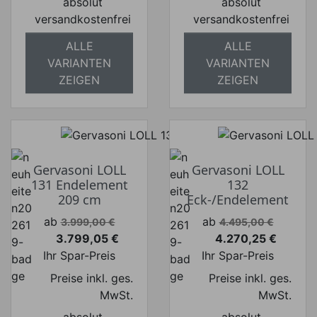
absolut
absolut
versandkostenfrei
versandkostenfrei
ALLE
ALLE
VARIANTEN
VARIANTEN
ZEIGEN
ZEIGEN
Gervasoni LOLL
Gervasoni LOLL
131 Endelement
132
209 cm
Eck-/Endelement
Verkaufspreis
Verkaufspreis
ab
ab
3.999,00 €
4.495,00 €
3.799,05 €
4.270,25 €
Preis
Preis
Ihr Spar-Preis
Ihr Spar-Preis
Preise inkl. ges.
Preise inkl. ges.
MwSt.
MwSt.