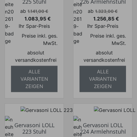
225 Stuhl
226 Armlehnstuhl
Verkaufspreis
Verkaufspreis
ab
ab
1.141,00 €
1.323,00 €
1.083,95 €
1.256,85 €
Preis
Preis
Ihr Spar-Preis
Ihr Spar-Preis
Preise inkl. ges.
Preise inkl. ges.
MwSt.
MwSt.
absolut
absolut
versandkostenfrei
versandkostenfrei
ALLE
ALLE
VARIANTEN
VARIANTEN
ZEIGEN
ZEIGEN
Gervasoni LOLL
Gervasoni LOLL
223 Stuhl
224 Armlehnstuhl