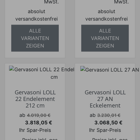
MwSt.
MwSt.
absolut
absolut
versandkostenfrei
versandkostenfrei
ALLE
ALLE
VARIANTEN
VARIANTEN
ZEIGEN
ZEIGEN
Gervasoni LOLL
Gervasoni LOLL
22 Endelement
27 AN
212 cm
Eckelement
Verkaufspreis
Verkaufspreis
ab
ab
4.019,00 €
3.230,01 €
3.818,05 €
3.068,50 €
Preis
Preis
Ihr Spar-Preis
Ihr Spar-Preis