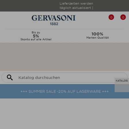
Lieferzeiten werden
täglich aktualisiert |
0
0
Bis zu
100%
5%
Marken Qualität
Skonto auf alle Artikel
KATALOG
+++ SUMMER SALE -20% AUF LAGERWARE +++