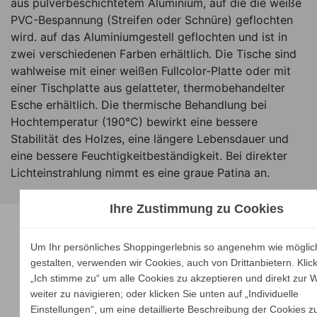
aus pulverbeschichtetem Aluminium, auf die die weiße
PVC-Bespannung (Streifen oder Schnüre) geflochten
wird. auf das Aluminiumgestell geflochten und ist in
zwei verschiedenen Farben erhältlich. Die Tische sind
wahlweise mit einer weißen Fullcolor-Platte oder mit
einer Tischplatte aus gelatteter, thermobehandelter
Esche erhältlich. Die thermische Behandlung bei
Hochtemperatur (190°C) bewirkt eine bessere
Stabilität des Holzes, eine längere Lebensdauer und
eine bessere Feuchtigkeitbeständigkeit. Bei direkter
Lichteinstrahlung nimmt es eine graue Patina an.
Ihre Zustimmung zu Cookies
Unsere Marken
Um Ihr persönliches Shoppingerlebnis so angenehm wie möglic
gestalten, verwenden wir Cookies, auch von Drittanbietern. Klic
„Ich stimme zu“ um alle Cookies zu akzeptieren und direkt zur 
weiter zu navigieren; oder klicken Sie unten auf „Individuelle
Einstellungen“, um eine detaillierte Beschreibung der Cookies z