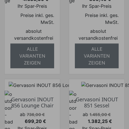
Preis
Preis
Ihr Spar-Preis
Ihr Spar-Preis
Preise inkl. ges.
Preise inkl. ges.
MwSt.
MwSt.
absolut
absolut
versandkostenfrei
versandkostenfrei
ALLE
ALLE
VARIANTEN
VARIANTEN
ZEIGEN
ZEIGEN
Gervasoni INOUT
Gervasoni INOUT
856 Lounge Chair
851 Sessel
Verkaufspreis
Verkaufspreis
ab
ab
736,00 €
1.455,00 €
699,20 €
1.382,25 €
Preis
Preis
Ihr Spar-Preis
Ihr Spar-Preis