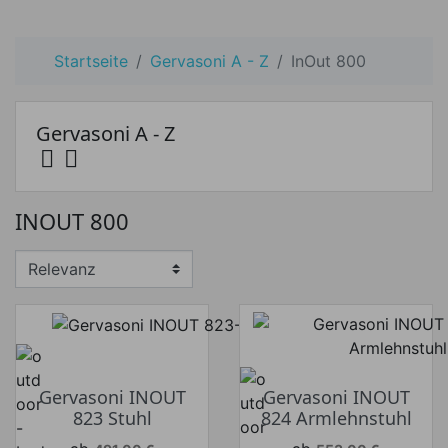
Startseite
Gervasoni A - Z
InOut 800
Gervasoni A - Z


Preis
INOUT 800
Preis von
Preis bis
€
€
Hersteller
Gervasoni INOUT
Gervasoni INOUT
823 Stuhl
824 Armlehnstuhl
Verkaufspreis
Verkaufspreis