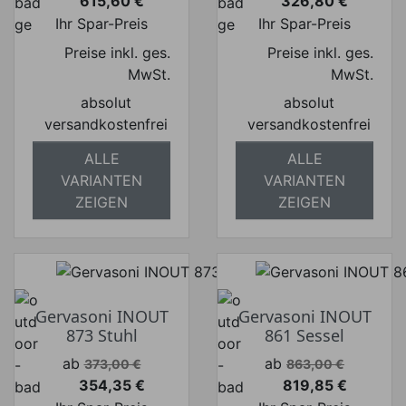
615,60 €
326,80 €
Preis
Preis
Ihr Spar-Preis
Ihr Spar-Preis
Preise inkl. ges.
Preise inkl. ges.
MwSt.
MwSt.
absolut
absolut
versandkostenfrei
versandkostenfrei
ALLE
ALLE
VARIANTEN
VARIANTEN
ZEIGEN
ZEIGEN
Gervasoni INOUT
Gervasoni INOUT
873 Stuhl
861 Sessel
Verkaufspreis
Verkaufspreis
ab
ab
373,00 €
863,00 €
354,35 €
819,85 €
Preis
Preis