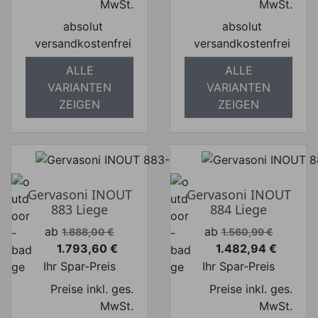
MwSt.
MwSt.
absolut
absolut
versandkostenfrei
versandkostenfrei
ALLE
ALLE
VARIANTEN
VARIANTEN
ZEIGEN
ZEIGEN
Gervasoni INOUT
Gervasoni INOUT
883 Liege
884 Liege
Verkaufspreis
Verkaufspreis
ab
ab
1.888,00 €
1.560,99 €
1.793,60 €
1.482,94 €
Preis
Preis
Ihr Spar-Preis
Ihr Spar-Preis
Preise inkl. ges.
Preise inkl. ges.
MwSt.
MwSt.