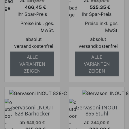
ab
ab
491,00 €
553,00 €
466,45 €
525,35 €
Preis
Preis
Ihr Spar-Preis
Ihr Spar-Preis
Preise inkl. ges.
Preise inkl. ges.
MwSt.
MwSt.
absolut
absolut
versandkostenfrei
versandkostenfrei
ALLE
ALLE
VARIANTEN
VARIANTEN
ZEIGEN
ZEIGEN
Gervasoni INOUT
Gervasoni INOUT
828 Barhocker
855 Stuhl
Verkaufspreis
Verkaufspreis
ab
ab
648,00 €
344,00 €