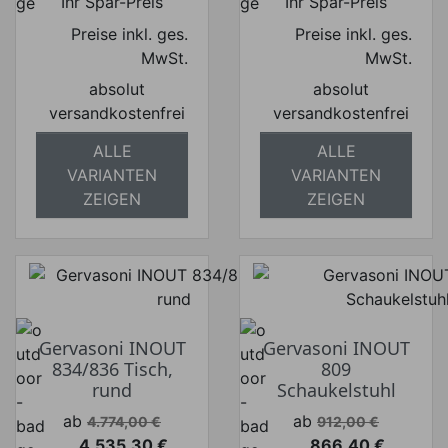
Ihr Spar-Preis
Ihr Spar-Preis
Preise inkl. ges.
Preise inkl. ges.
MwSt.
MwSt.
absolut
absolut
versandkostenfrei
versandkostenfrei
ALLE
ALLE
VARIANTEN
VARIANTEN
ZEIGEN
ZEIGEN
Gervasoni INOUT
Gervasoni INOUT
834/836 Tisch,
809
rund
Schaukelstuhl
Verkaufspreis
Verkaufspreis
ab
ab
4.774,00 €
912,00 €
4.535,30 €
866,40 €