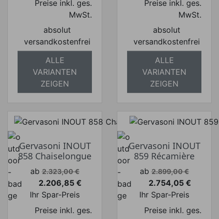
Preise inkl. ges.
Preise inkl. ges.
MwSt.
MwSt.
absolut
absolut
versandkostenfrei
versandkostenfrei
ALLE
ALLE
VARIANTEN
VARIANTEN
ZEIGEN
ZEIGEN
Gervasoni INOUT
Gervasoni INOUT
858 Chaiselongue
859 Récamière
Verkaufspreis
Verkaufspreis
ab
ab
2.323,00 €
2.899,00 €
2.206,85 €
2.754,05 €
Preis
Preis
Ihr Spar-Preis
Ihr Spar-Preis
Preise inkl. ges.
Preise inkl. ges.