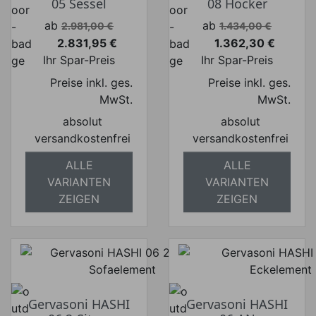
05 Sessel
08 Hocker
Verkaufspreis
Verkaufspreis
ab
ab
2.981,00 €
1.434,00 €
2.831,95 €
1.362,30 €
Preis
Preis
Ihr Spar-Preis
Ihr Spar-Preis
Preise inkl. ges.
Preise inkl. ges.
MwSt.
MwSt.
absolut
absolut
versandkostenfrei
versandkostenfrei
ALLE
ALLE
VARIANTEN
VARIANTEN
ZEIGEN
ZEIGEN
Gervasoni HASHI
Gervasoni HASHI