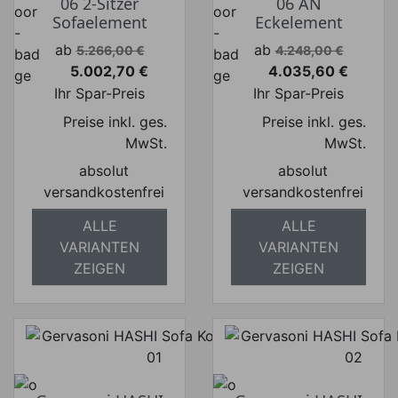
06 2-Sitzer
06 AN
Sofaelement
Eckelement
Verkaufspreis
Verkaufspreis
ab
ab
5.266,00 €
4.248,00 €
5.002,70 €
4.035,60 €
Preis
Preis
Ihr Spar-Preis
Ihr Spar-Preis
Preise inkl. ges.
Preise inkl. ges.
MwSt.
MwSt.
absolut
absolut
versandkostenfrei
versandkostenfrei
ALLE
ALLE
VARIANTEN
VARIANTEN
ZEIGEN
ZEIGEN