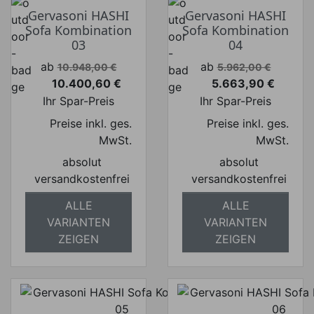
Gervasoni HASHI
Gervasoni HASHI
Sofa Kombination
Sofa Kombination
03
04
Verkaufspreis
Verkaufspreis
ab
ab
10.948,00 €
5.962,00 €
10.400,60 €
5.663,90 €
Preis
Preis
Ihr Spar-Preis
Ihr Spar-Preis
Preise inkl. ges.
Preise inkl. ges.
MwSt.
MwSt.
absolut
absolut
versandkostenfrei
versandkostenfrei
ALLE
ALLE
VARIANTEN
VARIANTEN
ZEIGEN
ZEIGEN