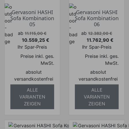
Gervasoni HASHI
Gervasoni HASHI
Sofa Kombination
Sofa Kombination
05
06
Verkaufspreis
Verkaufspreis
ab
ab
11.115,00 €
12.382,00 €
10.559,25 €
11.762,90 €
Preis
Preis
Ihr Spar-Preis
Ihr Spar-Preis
Preise inkl. ges.
Preise inkl. ges.
MwSt.
MwSt.
absolut
absolut
versandkostenfrei
versandkostenfrei
ALLE
ALLE
VARIANTEN
VARIANTEN
ZEIGEN
ZEIGEN