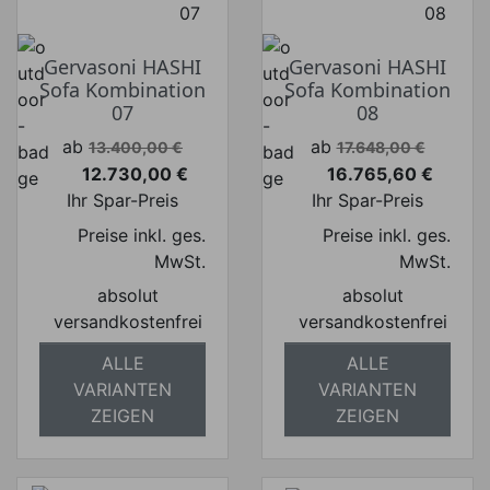
Gervasoni HASHI
Gervasoni HASHI
Sofa Kombination
Sofa Kombination
07
08
Verkaufspreis
Verkaufspreis
ab
ab
13.400,00 €
17.648,00 €
12.730,00 €
16.765,60 €
Preis
Preis
Ihr Spar-Preis
Ihr Spar-Preis
Preise inkl. ges.
Preise inkl. ges.
MwSt.
MwSt.
absolut
absolut
versandkostenfrei
versandkostenfrei
ALLE
ALLE
VARIANTEN
VARIANTEN
ZEIGEN
ZEIGEN