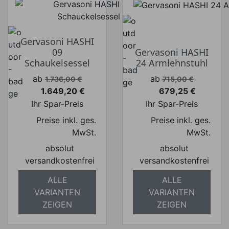
Gervasoni HASHI
09
Gervasoni HASHI
Schaukelsessel
24 Armlehnstuhl
Verkaufspreis
Verkaufspreis
ab
ab
1.736,00 €
715,00 €
1.649,20 €
679,25 €
Preis
Preis
Ihr Spar-Preis
Ihr Spar-Preis
Preise inkl. ges.
Preise inkl. ges.
MwSt.
MwSt.
absolut
absolut
versandkostenfrei
versandkostenfrei
ALLE
ALLE
VARIANTEN
VARIANTEN
ZEIGEN
ZEIGEN