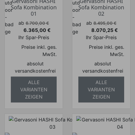
Gervasoni HASHI
Gervasoni HASHI
Sofa Kombination
Sofa Kombination
01
02
Verkaufspreis
Verkaufspreis
ab
ab
6.700,00 €
8.495,00 €
6.365,00 €
8.070,25 €
Preis
Preis
Ihr Spar-Preis
Ihr Spar-Preis
Preise inkl. ges.
Preise inkl. ges.
MwSt.
MwSt.
absolut
absolut
versandkostenfrei
versandkostenfrei
ALLE
ALLE
VARIANTEN
VARIANTEN
ZEIGEN
ZEIGEN