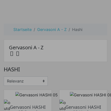
Startseite
Gervasoni A - Z
Hashi
Gervasoni A - Z


Preis
HASHI
Preis von
Preis bis
€
€
Hersteller
Gervasoni HASHI
Gervasoni HASHI