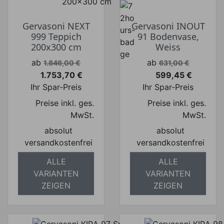
Gervasoni NEXT
Gervasoni INOUT
999 Teppich
91 Bodenvase,
200x300 cm
Weiss
Verkaufspreis
Verkaufspreis
ab
ab
1.846,00 €
631,00 €
1.753,70 €
599,45 €
Preis
Preis
Ihr Spar-Preis
Ihr Spar-Preis
Preise inkl. ges.
Preise inkl. ges.
MwSt.
MwSt.
absolut
absolut
versandkostenfrei
versandkostenfrei
ALLE
ALLE
VARIANTEN
VARIANTEN
ZEIGEN
ZEIGEN