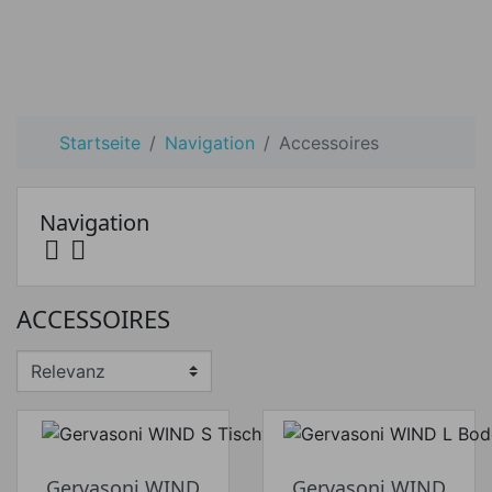
Startseite
Navigation
Accessoires
Navigation


Preis
ACCESSOIRES
Preis von
Preis bis
€
€
Hersteller
Gervasoni WIND
Gervasoni WIND