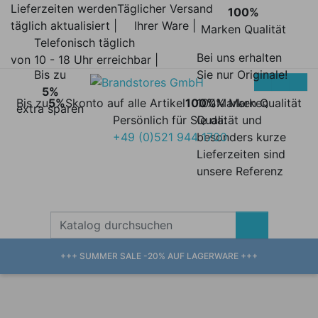
Lieferzeiten werden
Täglicher Versand
100%
täglich aktualisiert |
Ihrer Ware |
Marken Qualität
Telefonisch täglich
Bei uns erhalten
von 10 - 18 Uhr erreichbar |
Bis zu
Sie nur Originale!
5%
Bis zu
5%
Skonto auf alle Artikel
100%
100% Marken
Marken Qualität
extra sparen
Persönlich für Sie da:
Qualität und
+49 (0)521 944 1700
besonders kurze
Lieferzeiten sind
unsere Referenz
+++ SUMMER SALE -20% AUF LAGERWARE +++