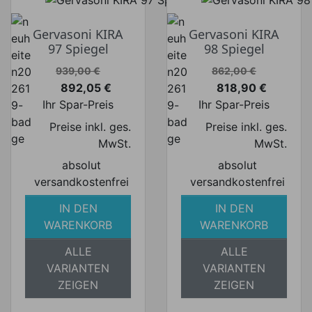
Gervasoni KIRA
Gervasoni KIRA
97 Spiegel
98 Spiegel
Verkaufspreis
Verkaufspreis
939,00 €
862,00 €
892,05 €
818,90 €
Preis
Preis
Ihr Spar-Preis
Ihr Spar-Preis
Preise inkl. ges.
Preise inkl. ges.
MwSt.
MwSt.
absolut
absolut
versandkostenfrei
versandkostenfrei
IN DEN
IN DEN
WARENKORB
WARENKORB
ALLE
ALLE
VARIANTEN
VARIANTEN
ZEIGEN
ZEIGEN