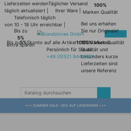
Lieferzeiten werden
Täglicher Versand
100%
täglich aktualisiert |
Ihrer Ware |
Marken Qualität
Telefonisch täglich
Bei uns erhalten
von 10 - 18 Uhr erreichbar |
Bis zu
Sie nur Originale!
5%
Bis zu
5%
Skonto auf alle Artikel
100%
100% Marken
Marken Qualität
extra sparen
Persönlich für Sie da:
Qualität und
+49 (0)521 944 1700
besonders kurze
Lieferzeiten sind
unsere Referenz
+++ SUMMER SALE -20% AUF LAGERWARE +++