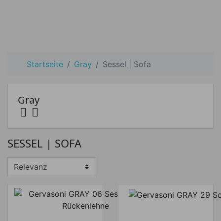
Startseite
Gray
Sessel | Sofa
Gray


Preis
SESSEL | SOFA
Preis von
Preis bis
€
€
Hersteller