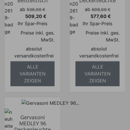
Beistelltisch
Deckenleuchte
Verkaufspreis
Verkaufspreis
ab
ab
536,00 €
608,00 €
509,20 €
577,60 €
Preis
Preis
Ihr Spar-Preis
Ihr Spar-Preis
Preise inkl. ges.
Preise inkl. ges.
MwSt.
MwSt.
absolut
absolut
versandkostenfrei
versandkostenfrei
ALLE
ALLE
VARIANTEN
VARIANTEN
ZEIGEN
ZEIGEN
Gervasoni
MEDLEY 96
Deckenleuchte