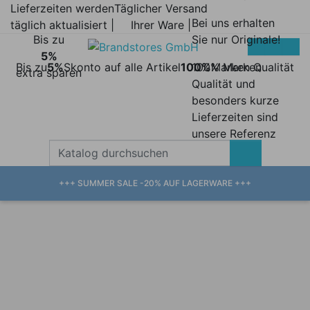
Lieferzeiten werden
Täglicher Versand
Bei uns erhalten
täglich aktualisiert |
Ihrer Ware |
Bis zu
Sie nur Originale!
5%
Bis zu
5%
Skonto auf alle Artikel
100%
100% Marken
Marken Qualität
extra sparen
Qualität und
besonders kurze
Lieferzeiten sind
unsere Referenz
+++ SUMMER SALE -20% AUF LAGERWARE +++