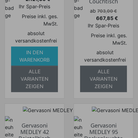
Couchtisch
Preis
Ihr Spar-Preis
Verkaufspreis
ab
703,00 €
Preise inkl. ges.
667,85 €
Preis
Durchmesser
MwSt.
Ihr Spar-Preis
absolut
Preise inkl. ges.
versandkostenfrei
MwSt.
Höhe
IN DEN
absolut
WARENKORB
versandkostenfrei
Kabellänge
ALLE
ALLE
VARIANTEN
VARIANTEN
ZEIGEN
ZEIGEN
Gewicht
Design
Gervasoni
Gervasoni
MEDLEY 42
MEDLEY 95