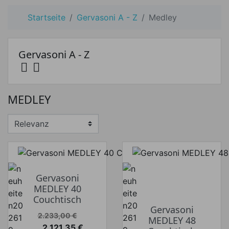
Startseite
Gervasoni A - Z
Medley
Gervasoni A - Z


Preis
MEDLEY
Preis von
Preis bis
€
€
Hersteller
Gervasoni
MEDLEY 40
Breite
Couchtisch
Gervasoni
Verkaufspreis
2.233,00 €
MEDLEY 48
2.121,35 €
Länge