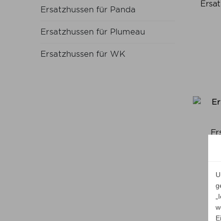
Ersat
Ersatzhussen für Panda
Ersatzhussen für Plumeau
Ersatzhussen für WK
Er
U
g
„
w
E