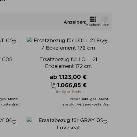
Anzeigen:
Kacheln
Liste
T C08
Ersatzbezug für LOLL 21
Endelement 172 cm
Verkaufspreis
ab
1.123,00 €
1.066,85 €
Preis
Ihr Spar-Preis
 ges. MwSt.
Preise inkl. ges. MwSt.
kostenfrei
absolut versandkostenfrei
N
ALLE VARIANTEN ZEIGEN