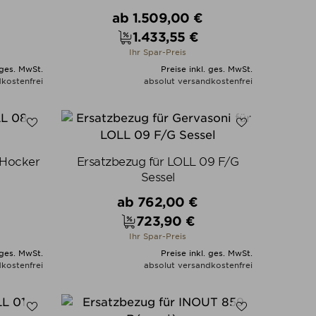
Verkaufspreis
ab
1.509,00 €
1.433,55 €
Preis
Ihr Spar-Preis
 ges. MwSt.
Preise inkl. ges. MwSt.
kostenfrei
absolut versandkostenfrei
N
ALLE VARIANTEN ZEIGEN
 Hocker
Ersatzbezug für LOLL 09 F/G
Sessel
Verkaufspreis
ab
762,00 €
723,90 €
Preis
Ihr Spar-Preis
 ges. MwSt.
Preise inkl. ges. MwSt.
kostenfrei
absolut versandkostenfrei
N
ALLE VARIANTEN ZEIGEN