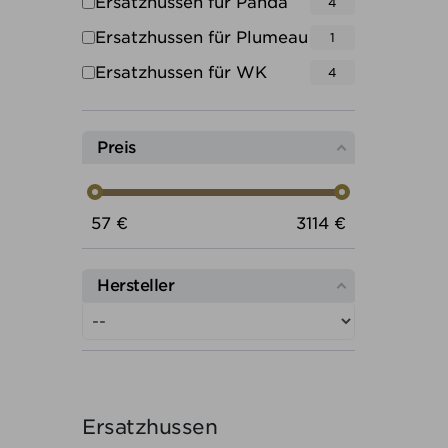
Ersatzhussen für Panda
4
Ersatzhussen für Plumeau
1
Ersatzhussen für WK
4
Preis
Preis von
Preis bis
57
€
3114
€
Hersteller
Ersatzhussen