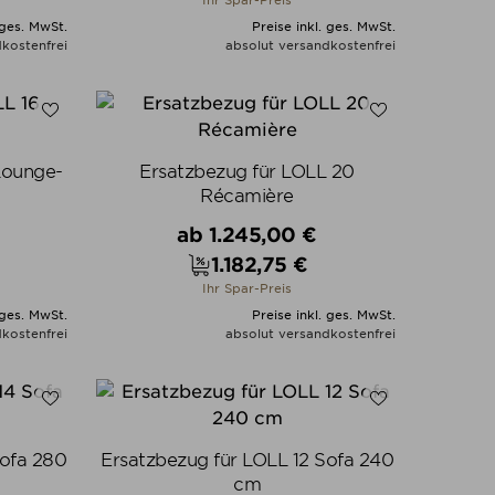
Ihr Spar-Preis
 ges. MwSt.
Preise inkl. ges. MwSt.
kostenfrei
absolut versandkostenfrei
N
ALLE VARIANTEN ZEIGEN
Lounge-
Ersatzbezug für LOLL 20
Récamière
Verkaufspreis
ab
1.245,00 €
1.182,75 €
Preis
Ihr Spar-Preis
 ges. MwSt.
Preise inkl. ges. MwSt.
kostenfrei
absolut versandkostenfrei
N
ALLE VARIANTEN ZEIGEN
Sofa 280
Ersatzbezug für LOLL 12 Sofa 240
cm