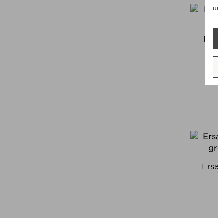
u
Ers
Ers