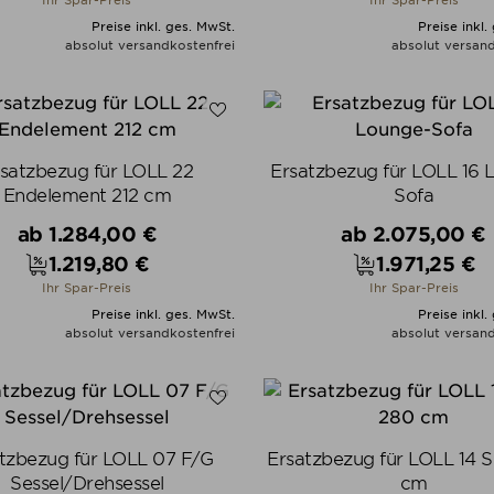
Ihr Spar-Preis
Ihr Spar-Preis
Preise inkl. ges. MwSt.
Preise inkl.
absolut versandkostenfrei
absolut versand
ALLE VARIANTEN ZEIGEN
ALLE VARIANTEN ZEIGE
satzbezug für LOLL 22
Ersatzbezug für LOLL 16 
Endelement 212 cm
Sofa
Verkaufspreis
Verkaufspreis
ab
1.284,00 €
ab
2.075,00 €
1.219,80 €
1.971,25 €
Preis
Preis
Ihr Spar-Preis
Ihr Spar-Preis
Preise inkl. ges. MwSt.
Preise inkl.
absolut versandkostenfrei
absolut versand
ALLE VARIANTEN ZEIGEN
ALLE VARIANTEN ZEIGE
tzbezug für LOLL 07 F/G
Ersatzbezug für LOLL 14 
Sessel/Drehsessel
cm