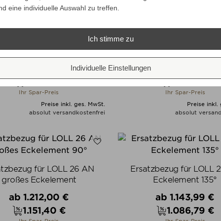
nd eine individuelle Auswahl zu treffen.
Ich stimme zu
atzbezug für WK 581.S1T
Ersatzbezug für WK 581.S
Lounge-Sessel
Verkaufspreis
Verkaufspreis
ab
307,00 €
ab
192,99 €
Individuelle Einstellungen
291,65 €
183,34 €
Preis
Preis
Ihr Spar-Preis
Ihr Spar-Preis
Preise inkl. ges. MwSt.
Preise inkl.
absolut versandkostenfrei
absolut versand
ALLE VARIANTEN ZEIGEN
ALLE VARIANTEN ZEIGE
atzbezug für LOLL 26 AN
Ersatzbezug für LOLL 
großes Eckelement
Eckelement 135°
Verkaufspreis
Verkaufspreis
ab
1.212,00 €
ab
1.143,99 €
1.151,40 €
1.086,79 €
Preis
Preis