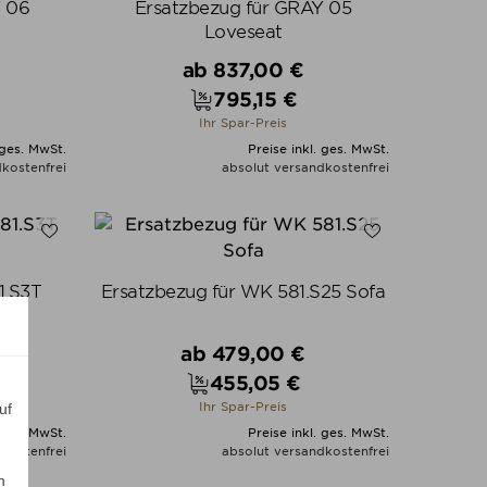
Y 06
Ersatzbezug für GRAY 05
Loveseat
Verkaufspreis
ab
837,00 €
795,15 €
Preis
Ihr Spar-Preis
 ges. MwSt.
Preise inkl. ges. MwSt.
kostenfrei
absolut versandkostenfrei
N
ALLE VARIANTEN ZEIGEN
1.S3T
Ersatzbezug für WK 581.S25 Sofa
Verkaufspreis
ab
479,00 €
455,05 €
Preis
Ihr Spar-Preis
uf
 ges. MwSt.
Preise inkl. ges. MwSt.
kostenfrei
absolut versandkostenfrei
n
N
ALLE VARIANTEN ZEIGEN