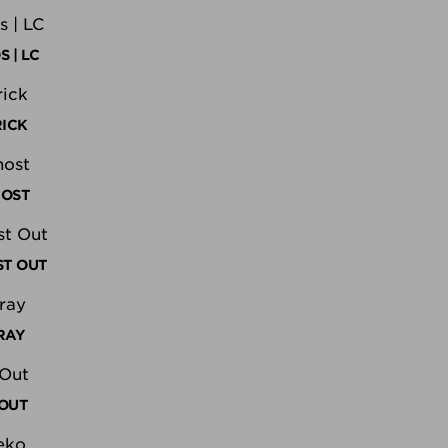
 | LC
RICK
HOST
ST OUT
RAY
NOUT