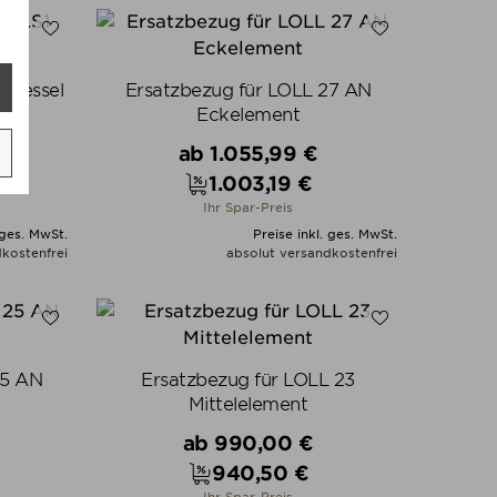
1 Sessel
Ersatzbezug für LOLL 27 AN
Eckelement
Verkaufspreis
ab
1.055,99 €
1.003,19 €
Preis
Ihr Spar-Preis
 ges. MwSt.
Preise inkl. ges. MwSt.
kostenfrei
absolut versandkostenfrei
N
ALLE VARIANTEN ZEIGEN
25 AN
Ersatzbezug für LOLL 23
Mittelelement
Verkaufspreis
ab
990,00 €
940,50 €
Preis