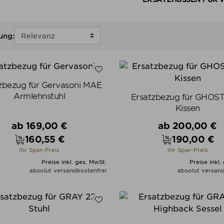
ung:
zbezug für Gervasoni MAE
Armlehnstuhl
Ersatzbezug für GHOS
Kissen
Verkaufspreis
Verkaufspreis
ab
169,00 €
ab
200,00 €
160,55 €
190,00 €
Preis
Preis
Ihr Spar-Preis
Ihr Spar-Preis
Preise inkl. ges. MwSt.
Preise inkl.
absolut versandkostenfrei
absolut versand
ALLE VARIANTEN ZEIGEN
ALLE VARIANTEN ZEIGE