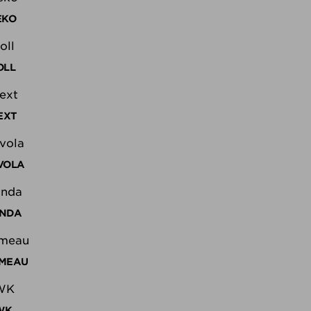
EKO
OLL
EXT
VOLA
ANDA
UMEAU
WK