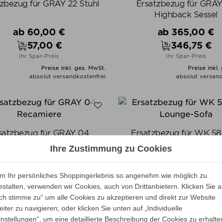
zbezug für GRAY 22 Stuhl
Ersatzbezug für GRA
Highback Sessel
Verkaufspreis
Verkaufspreis
ab
60,00 €
ab
365,00 €
57,00 €
346,75 €
Preis
Preis
Ihr Spar-Preis
Ihr Spar-Preis
Preise inkl. ges. MwSt.
Preise inkl.
absolut versandkostenfrei
absolut versand
ALLE VARIANTEN ZEIGEN
ALLE VARIANTEN ZEIGE
satzbezug für GRAY 04
Ersatzbezug für WK 58
Recamiere
Lounge-Sofa
Ihre Zustimmung zu Cookies
Verkaufspreis
Verkaufspreis
ab
520,00 €
ab
855,00 €
494,00 €
812,25 €
m Ihr persönliches Shoppingerlebnis so angenehm wie möglich zu
Preis
Preis
Ihr Spar-Preis
Ihr Spar-Preis
estalten, verwenden wir Cookies, auch von Drittanbietern. Klicken Sie a
Ich stimme zu“ um alle Cookies zu akzeptieren und direkt zur Website
Preise inkl. ges. MwSt.
Preise inkl.
absolut versandkostenfrei
absolut versand
eiter zu navigieren; oder klicken Sie unten auf „Individuelle
instellungen“, um eine detaillierte Beschreibung der Cookies zu erhalte
ALLE VARIANTEN ZEIGEN
ALLE VARIANTEN ZEIGE