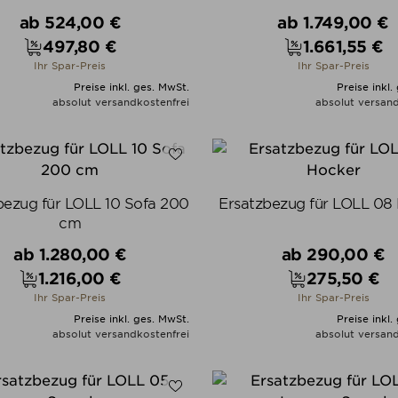
Verkaufspreis
Verkaufspreis
ab
524,00 €
ab
1.749,00 €
497,80 €
1.661,55 €
Preis
Preis
Ihr Spar-Preis
Ihr Spar-Preis
Preise inkl. ges. MwSt.
Preise inkl.
absolut versandkostenfrei
absolut versand
ALLE VARIANTEN ZEIGEN
ALLE VARIANTEN ZEIGE
bezug für LOLL 10 Sofa 200
Ersatzbezug für LOLL 08
cm
Verkaufspreis
Verkaufspreis
ab
1.280,00 €
ab
290,00 €
1.216,00 €
275,50 €
Preis
Preis
Ihr Spar-Preis
Ihr Spar-Preis
Preise inkl. ges. MwSt.
Preise inkl.
absolut versandkostenfrei
absolut versand
ALLE VARIANTEN ZEIGEN
ALLE VARIANTEN ZEIGE