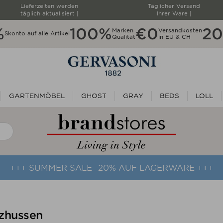
Lieferzeiten werden
Täglicher Versand
täglich aktualisiert |
Ihrer Ware |
%
100%
€0
20
Marken
Versandkosten
Skonto auf alle Artikel
Qualität
in EU & CH
GARTENMÖBEL
GHOST
GRAY
BEDS
LOLL
+++ SUMMER SALE -20% AUF LAGERWARE +++
zhussen