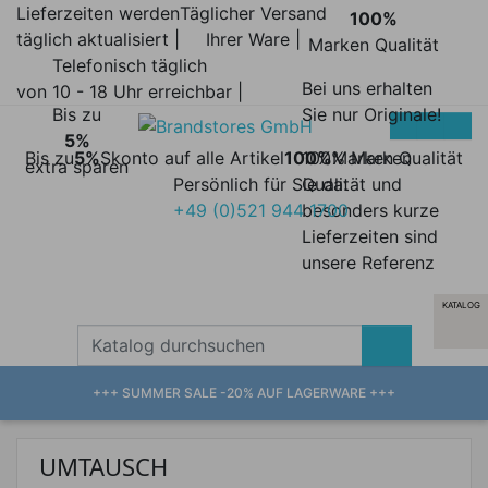
Lieferzeiten werden
Täglicher Versand
100%
täglich aktualisiert |
Ihrer Ware |
Marken Qualität
Telefonisch täglich
Bei uns erhalten
von 10 - 18 Uhr erreichbar |
Bis zu
Sie nur Originale!
5%
Bis zu
5%
Skonto auf alle Artikel
100%
100% Marken
Marken Qualität
extra sparen
Persönlich für Sie da:
Qualität und
+49 (0)521 944 1700
besonders kurze
Lieferzeiten sind
unsere Referenz
KATALOG
+++ SUMMER SALE -20% AUF LAGERWARE +++
UMTAUSCH