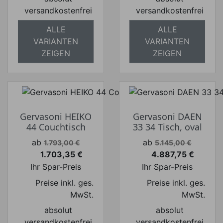
versandkostenfrei
versandkostenfrei
ALLE
ALLE
VARIANTEN
VARIANTEN
ZEIGEN
ZEIGEN
Gervasoni HEIKO
Gervasoni DAEN
44 Couchtisch
33 34 Tisch, oval
Verkaufspreis
Verkaufspreis
ab
ab
1.793,00 €
5.145,00 €
1.703,35 €
4.887,75 €
Preis
Preis
Ihr Spar-Preis
Ihr Spar-Preis
Preise inkl. ges.
Preise inkl. ges.
MwSt.
MwSt.
absolut
absolut
versandkostenfrei
versandkostenfrei