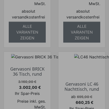
MwSt.
MwSt.
absolut
absolut
versandkostenfrei
versandkostenfrei
ALLE
ALLE
VARIANTEN
VARIANTEN
ZEIGEN
ZEIGEN
Gervasoni BRICK
36 Tisch, rund
Verkaufspreis
3.160,00 €
Gervasoni LC 46
3.002,00 €
Nachttisch, rund
Preis
Ihr Spar-Preis
Verkaufspreis
ab
695,00 €
Preise inkl. ges.
660,25 €
Preis
MwSt.
Ihr Spar-Preis