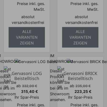
Preise inkl. ges.
Preise inkl. ges.
MwSt.
MwSt.
absolut
absolut
versandkostenfrei
versandkostenfrei
ALLE
ALLE
VARIANTEN
VARIANTEN
ZEIGEN
ZEIGEN
M
IM
HOWROOM
SHOWROOM
ieses
Dieses
Gervasoni LOG
Gervasoni BRICK
rodukt
Produkt
Beistelltisch
Beistelltisch
önnen Sie
können Sie
Verkaufspreis
Verkaufspreis
ab
ab
332,00 €
235,00 €
ei uns im
bei uns im
315,40 €
223,25 €
howroom
Showroom
Preis
Preis
Ihr Spar-Preis
Ihr Spar-Preis
nsehen.
ansehen.
Preise inkl. ges.
Preise inkl. ges.