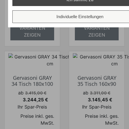
absolut
absolut
versandkostenfrei
versandkostenfrei
Individuelle Einstellungen
ALLE
ALLE
VARIANTEN
VARIANTEN
ZEIGEN
ZEIGEN
Gervasoni GRAY
Gervasoni GRAY
34 Tisch 180x100
35 Tisch 160x90
Verkaufspreis
Verkaufspreis
ab
ab
3.415,00 €
3.311,00 €
3.244,25 €
3.145,45 €
Preis
Preis
Ihr Spar-Preis
Ihr Spar-Preis
Preise inkl. ges.
Preise inkl. ges.
MwSt.
MwSt.