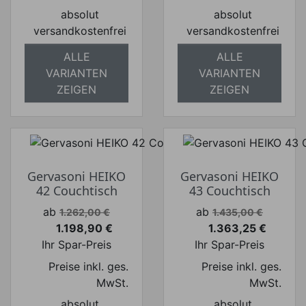
absolut
absolut
versandkostenfrei
versandkostenfrei
ALLE
ALLE
VARIANTEN
VARIANTEN
ZEIGEN
ZEIGEN
Gervasoni HEIKO
Gervasoni HEIKO
42 Couchtisch
43 Couchtisch
Verkaufspreis
Verkaufspreis
ab
ab
1.262,00 €
1.435,00 €
1.198,90 €
1.363,25 €
Preis
Preis
Ihr Spar-Preis
Ihr Spar-Preis
Preise inkl. ges.
Preise inkl. ges.
MwSt.
MwSt.
absolut
absolut