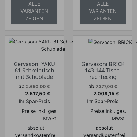
ALLE
ALLE
VARIANTEN
VARIANTEN
ZEIGEN
ZEIGEN
Gervasoni YAKU
Gervasoni BRICK
61 Schreibtisch
143 144 Tisch,
mit Schublade
rechteckig
Verkaufspreis
Verkaufspreis
ab
ab
2.650,00 €
7.377,00 €
2.517,50 €
7.008,15 €
Preis
Preis
Ihr Spar-Preis
Ihr Spar-Preis
Preise inkl. ges.
Preise inkl. ges.
MwSt.
MwSt.
absolut
absolut
versandkostenfrei
versandkostenfrei