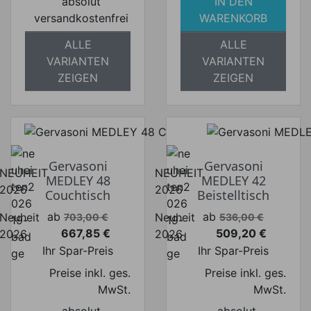
absolut
IN DEN
versandkostenfrei
WARENKORB
ALLE
ALLE
VARIANTEN
VARIANTEN
ZEIGEN
ZEIGEN
Gervasoni
Gervasoni
NEUHEIT
NEUHEIT
MEDLEY 48
MEDLEY 42
2026
2026
Couchtisch
Beistelltisch
Verkaufspreis
Verkaufspreis
ab
ab
Neuheit
Neuheit
703,00 €
536,00 €
667,85 €
509,20 €
2026
2026
Preis
Preis
Ihr Spar-Preis
Ihr Spar-Preis
Preise inkl. ges.
Preise inkl. ges.
MwSt.
MwSt.
absolut
absolut