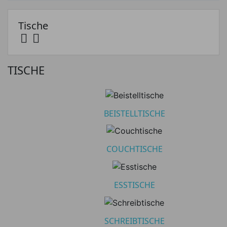
Tische


Kategorien
Beistelltische
22
TISCHE
Couchtische
8
Esstische
26
BEISTELLTISCHE
Schreibtische
4
COUCHTISCHE
Preis
ESSTISCHE
Preis von
Preis bis
€
€
SCHREIBTISCHE
Hersteller