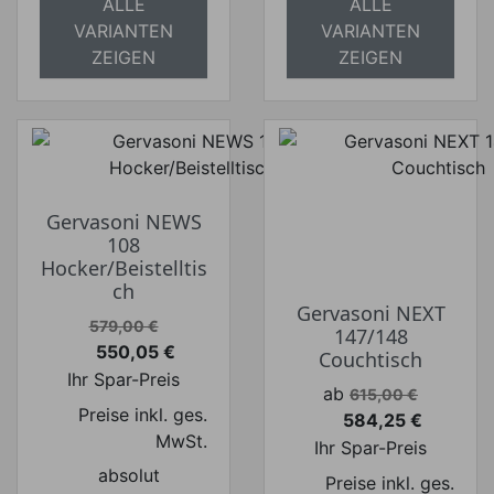
ALLE
ALLE
VARIANTEN
VARIANTEN
ZEIGEN
ZEIGEN
Gervasoni NEWS
108
Hocker/Beistelltis
ch
Gervasoni NEXT
Verkaufspreis
579,00 €
147/148
550,05 €
Couchtisch
Preis
Ihr Spar-Preis
Verkaufspreis
ab
615,00 €
Preise inkl. ges.
584,25 €
Preis
MwSt.
Ihr Spar-Preis
absolut
Preise inkl. ges.