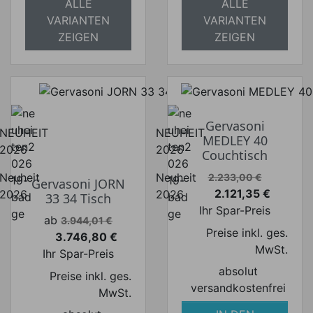
ALLE
ALLE
VARIANTEN
VARIANTEN
ZEIGEN
ZEIGEN
Gervasoni
NEUHEIT
NEUHEIT
MEDLEY 40
2026
2026
Couchtisch
Verkaufspreis
Neuheit
Neuheit
2.233,00 €
Gervasoni JORN
2.121,35 €
2026
2026
33 34 Tisch
Preis
Ihr Spar-Preis
Verkaufspreis
ab
3.944,01 €
Preise inkl. ges.
3.746,80 €
Preis
MwSt.
Ihr Spar-Preis
absolut
Preise inkl. ges.
versandkostenfrei
MwSt.