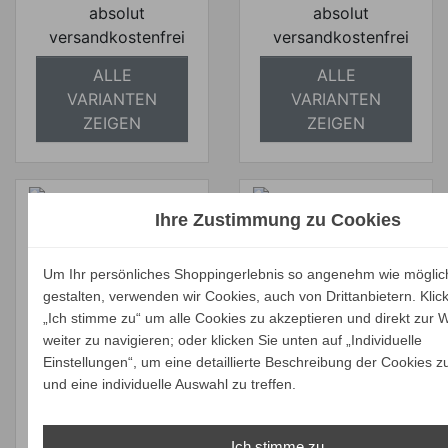
absolut
absolut
versandkostenfrei
versandkostenfrei
ALLE
ALLE
VARIANTEN
VARIANTEN
ZEIGEN
ZEIGEN
Ihre Zustimmung zu Cookies
Gervasoni GRAY
Gervasoni GRAY
Um Ihr persönliches Shoppingerlebnis so angenehm wie möglic
32 Tisch 140x140
33 Tisch 240x100
gestalten, verwenden wir Cookies, auch von Drittanbietern. Klic
„Ich stimme zu“ um alle Cookies zu akzeptieren und direkt zur 
Verkaufspreis
Verkaufspreis
ab
ab
3.751,00 €
4.360,01 €
weiter zu navigieren; oder klicken Sie unten auf „Individuelle
3.563,45 €
4.142,01 €
Preis
Preis
Einstellungen“, um eine detaillierte Beschreibung der Cookies z
Ihr Spar-Preis
Ihr Spar-Preis
und eine individuelle Auswahl zu treffen.
Preise inkl. ges.
Preise inkl. ges.
MwSt.
MwSt.
Ich stimme zu