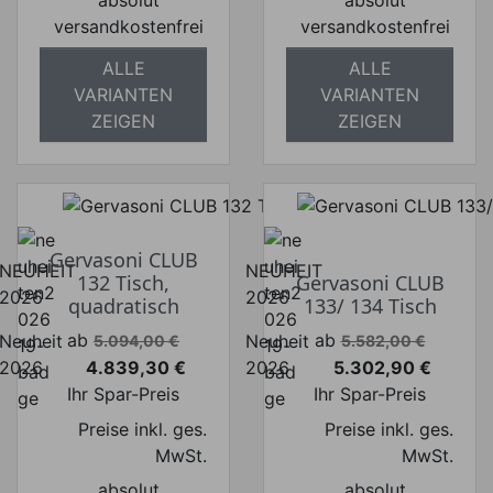
versandkostenfrei
versandkostenfrei
ALLE
ALLE
VARIANTEN
VARIANTEN
ZEIGEN
ZEIGEN
Gervasoni CLUB
NEUHEIT
NEUHEIT
132 Tisch,
Gervasoni CLUB
2026
2026
quadratisch
133/ 134 Tisch
Verkaufspreis
Verkaufspreis
ab
ab
Neuheit
Neuheit
5.094,00 €
5.582,00 €
4.839,30 €
5.302,90 €
2026
2026
Preis
Preis
Ihr Spar-Preis
Ihr Spar-Preis
Preise inkl. ges.
Preise inkl. ges.
MwSt.
MwSt.
absolut
absolut