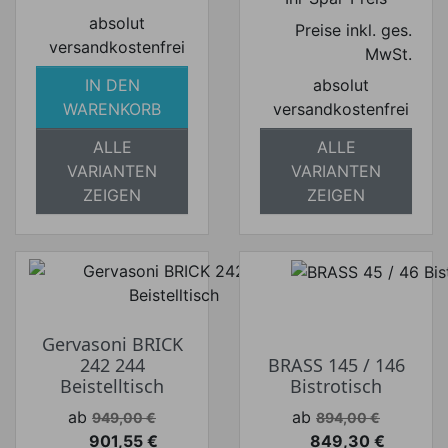
absolut
Preise inkl. ges.
versandkostenfrei
MwSt.
IN DEN
absolut
WARENKORB
versandkostenfrei
ALLE
ALLE
VARIANTEN
VARIANTEN
ZEIGEN
ZEIGEN
Gervasoni BRICK
242 244
BRASS 145 / 146
Beistelltisch
Bistrotisch
Verkaufspreis
Verkaufspreis
ab
ab
949,00 €
894,00 €
901,55 €
849,30 €