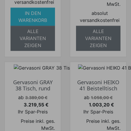
versandkostenfrei
MwSt.
IN DEN
absolut
WARENKORB
versandkostenfrei
ALLE
ALLE
VARIANTEN
VARIANTEN
ZEIGEN
ZEIGEN
Gervasoni GRAY
Gervasoni HEIKO
38 Tisch, rund
41 Beistelltisch
Verkaufspreis
Verkaufspreis
ab
ab
3.389,00 €
1.056,00 €
3.219,55 €
1.003,20 €
Preis
Preis
Ihr Spar-Preis
Ihr Spar-Preis
Preise inkl. ges.
Preise inkl. ges.
MwSt.
MwSt.