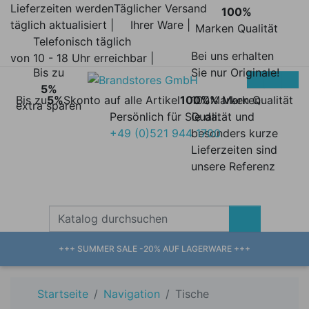
Lieferzeiten werden
Täglicher Versand
100%
täglich aktualisiert |
Ihrer Ware |
Marken Qualität
Telefonisch täglich
Bei uns erhalten
von 10 - 18 Uhr erreichbar |
Bis zu
Sie nur Originale!
5%
Bis zu
5%
Skonto auf alle Artikel
100%
100% Marken
Marken Qualität
extra sparen
Persönlich für Sie da:
Qualität und
+49 (0)521 944 1700
besonders kurze
Lieferzeiten sind
unsere Referenz
+++ SUMMER SALE -20% AUF LAGERWARE +++
Startseite
Navigation
Tische