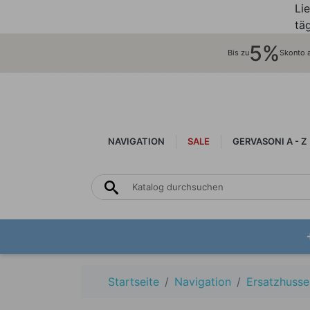
Li
täg
5%
Bis zu
Skonto au
NAVIGATION
SALE
GERVASONI A - Z
Startseite
Navigation
Ersatzhusse