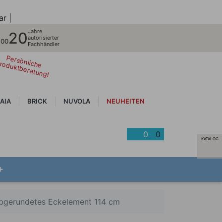
ar |
Jahre
20
autorisierter
700
Fachhändler
Persönliche
roduktberatung!
AIA
BRICK
NUVOLA
NEUHEITEN
0
0
KATALOG
+
bgerundetes Eckelement 114 cm