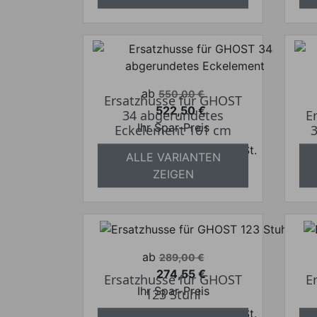
Verkaufspreis
ab
550,00 €
Ersatzhusse für GHOST
522,50 €
34 abgerundetes
E
Preis
Ihr Spar-Preis
Eckelement 161 cm
Preise inkl. ges. MwSt.
ALLE VARIANTEN
absolut versandkostenfrei
a
ZEIGEN
Verkaufspreis
ab
289,00 €
274,55 €
Ersatzhusse für GHOST
E
Preis
Ihr Spar-Preis
123 Stuhl
Preise inkl. ges. MwSt.