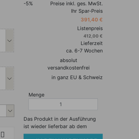
-5%
Preise inkl. ges. MwSt.
Ihr Spar-Preis
391,40 €
s Produkt individuell anpassen
Listenpreis
412,00 €
Lieferzeit
ca. 6-7 Wochen
absolut
s Produkt individuell anpassen
versandkostenfrei
in ganz EU & Schweiz
Menge
s Produkt individuell anpassen
Das Produkt in der Ausführung
ist wieder lieferbar ab dem
