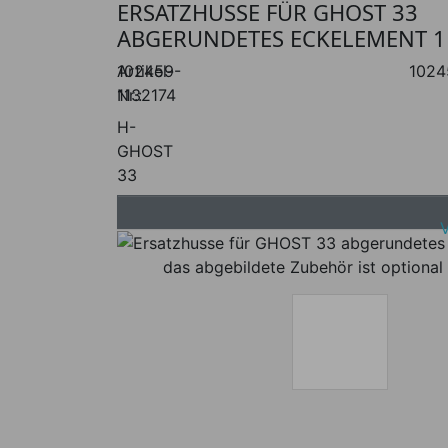
ERSATZHUSSE FÜR GHOST 33
ABGERUNDETES ECKELEMENT 1
Artikel-
102459-
1024
Nr.:
1132174
H-
GHOST
33
das abgebildete Zubehör ist optional 