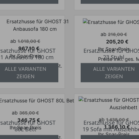
Verkaufspreis
ab
216,00 €
Verkaufspreis
ab
205,20 €
1.018,00 €
Preis
967,10 €
Ihr Spar-Preis
rsatzhusse für GHOST
Ersatzhusse für GHO
Preis
Ihr Spar-Preis
31 Anbausofa 180 cm
23 Stuhl
Preise inkl. ges.
Preise inkl. ges. MwSt.
absolut versandkosten
ALLE VARIANTEN
ALLE VARIANTEN
bsolut versandkostenfrei
ZEIGEN
ZEIGEN
Verkaufspreis
ab
365,00 €
Verkaufspreis
ab
346,75 €
1.438,00 €
rsatzhusse für GHOST
Ersatzhusse für GHO
Preis
1.366,10 €
Ihr Spar-Preis
80L Bett
19 Sofa mit Ausziehb
Preis
Ihr Spar-Preis
Preise inkl. ges. MwSt.