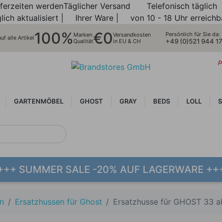
eferzeiten werden
Täglicher Versand
Telefonisch täglich
lich aktualisiert |
Ihrer Ware |
von 10 - 18 Uhr erreichb
100%
€0
Persönlich für Sie da:
Marken
Versandkosten
f alle Artikel
+49 (0)521 944 1
Qualität
in EU & CH
P
GARTENMÖBEL
GHOST
GRAY
BEDS
LOLL
S
+++ SUMMER SALE -20% AUF LAGERWARE ++
n
Ersatzhussen für Ghost
Ersatzhusse für GHOST 33 a