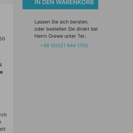
IN DEN WARENKORB
3
Lassen Sie sich beraten,
oder bestellen Sie direkt bei
Herrn Grewe unter Tel.:
 50
+49 (0)521 944 1700
i
ie
s
rch
n
ett