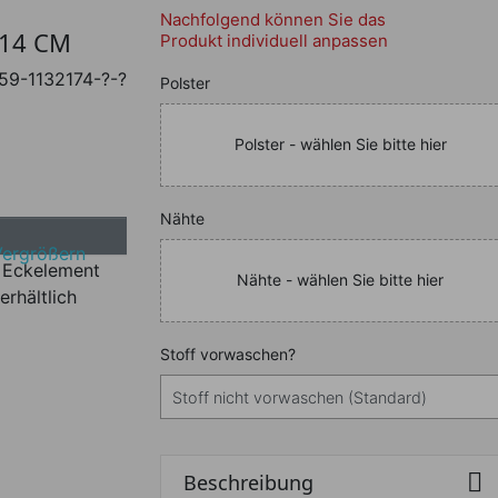
Nachfolgend können Sie das
14 CM
Produkt individuell anpassen
59-1132174-?-?
Nachfolgend können Sie da
Polster
Polster - wählen Sie bitte hier
Nachfolgend können Sie da
Nähte
Vergrößern
Nähte - wählen Sie bitte hier
erhältlich
Nachfolgend können Sie da
Stoff vorwaschen?

Beschreibung