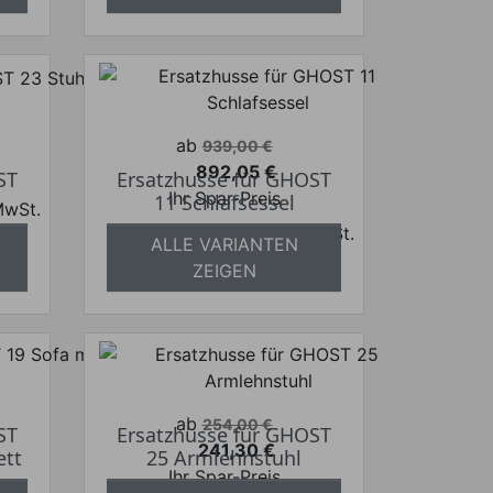
Verkaufspreis
ab
939,00 €
892,05 €
ST
Ersatzhusse für GHOST
Preis
Ihr Spar-Preis
11 Schlafsessel
 MwSt.
Preise inkl. ges. MwSt.
frei
ALLE VARIANTEN
absolut versandkostenfrei
ZEIGEN
Verkaufspreis
ab
254,00 €
ST
Ersatzhusse für GHOST
241,30 €
ett
25 Armlehnstuhl
Preis
Ihr Spar-Preis