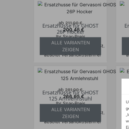
Verkaufspreis
ab
211,00 €
Ersatzhusse für GHOST
E
200,45 €
26P Hocker
Preis
Ihr Spar-Preis
ALLE VARIANTEN
Preise inkl. ges. MwSt.
ZEIGEN
absolut versandkostenfrei
a
Verkaufspreis
ab
281,00 €
Ersatzhusse für GHOST
E
266,95 €
125 Armlehnstuhl
Preis
U
Ihr Spar-Preis
g
ALLE VARIANTEN
Preise inkl. ges. MwSt.
„
ZEIGEN
absolut versandkostenfrei
w
a
E