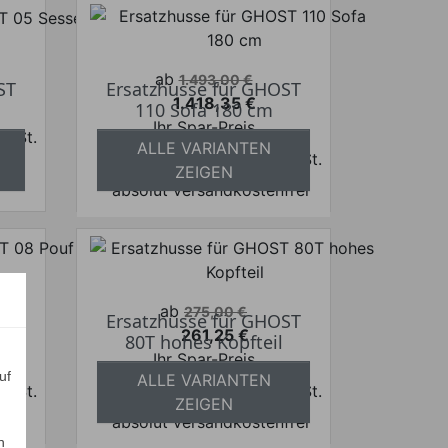
Verkaufspreis
ab
1.493,00 €
ST
Ersatzhusse für GHOST
1.418,35 €
110 Sofa 180 cm
Preis
Ihr Spar-Preis
 MwSt.
ALLE VARIANTEN
Preise inkl. ges. MwSt.
frei
ZEIGEN
absolut versandkostenfrei
Verkaufspreis
ab
275,00 €
ST
Ersatzhusse für GHOST
261,25 €
n
80T hohes Kopfteil
Preis
Ihr Spar-Preis
uf
ALLE VARIANTEN
 MwSt.
Preise inkl. ges. MwSt.
ZEIGEN
frei
absolut versandkostenfrei
n