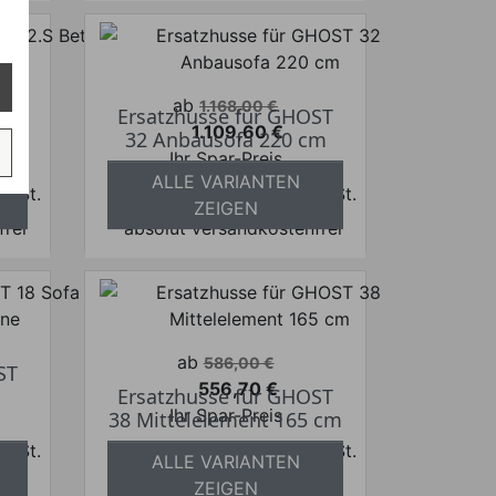
Verkaufspreis
ab
1.168,00 €
ST
Ersatzhusse für GHOST
1.109,60 €
tt
32 Anbausofa 220 cm
Preis
Ihr Spar-Preis
ALLE VARIANTEN
 MwSt.
Preise inkl. ges. MwSt.
ZEIGEN
frei
absolut versandkostenfrei
Verkaufspreis
ab
586,00 €
ST
556,70 €
Ersatzhusse für GHOST
Preis
Ihr Spar-Preis
38 Mittelelement 165 cm
 MwSt.
Preise inkl. ges. MwSt.
ALLE VARIANTEN
frei
absolut versandkostenfrei
ZEIGEN