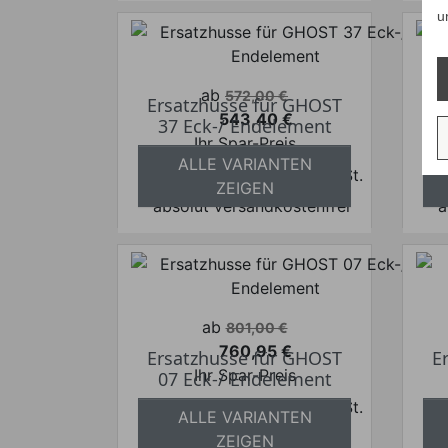
u
Verkaufspreis
ab
572,00 €
Ersatzhusse für GHOST
E
543,40 €
37 Eck-/ Endelement
Preis
Ihr Spar-Preis
ALLE VARIANTEN
Preise inkl. ges. MwSt.
ZEIGEN
absolut versandkostenfrei
a
Verkaufspreis
ab
801,00 €
760,95 €
Ersatzhusse für GHOST
E
Preis
Ihr Spar-Preis
07 Eck-/ Endelement
Preise inkl. ges. MwSt.
ALLE VARIANTEN
absolut versandkostenfrei
a
ZEIGEN