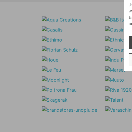
„
w
E
u