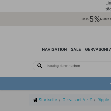
Li
täg
5%
Bis zu
Skonto au
NAVIGATION
SALE
GERVASONI A
STÜHLE
TISCHE
SESSEL
ALLU
BED
BE
|
|
HOCKER
SOFAS
Startseite
Gervasoni A - Z
Ripple