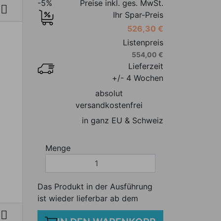
-5%
Preise inkl. ges. MwSt.

ybeds
Ihr Spar-Preis
stelltische
526,30 €
ppiche
Listenpreis
tdoorleuchten
554,00 €
Accessoires
Lieferzeit
hutzhüllen
+/- 4 Wochen
absolut
versandkostenfrei
in ganz EU & Schweiz
Menge
Das Produkt in der Ausführung
ist wieder lieferbar ab dem
