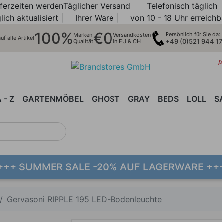
eferzeiten werden
Täglicher Versand
Telefonisch täglich
lich aktualisiert |
Ihrer Ware |
von 10 - 18 Uhr erreichb
100%
€0
Persönlich für Sie da:
Marken
Versandkosten
f alle Artikel
+49 (0)521 944 1
Qualität
in EU & CH
P
 - Z
GARTENMÖBEL
GHOST
GRAY
BEDS
LOLL
S
S
TTEN
BELL |
STÜHLE
SCHRÄNKE |
BLACK
ESSTISCHE
BRASS
LEUCHTEN
SESSEL
BRICK
SESSEL
SESSEL
SOFAS
ACCESSOIRES
BRISE
SOFAS
MODULAR-
STÜHLE
CLUB
MODU
GAR
T
BOLLA
SIDEBOARDS
|
| SOFA
SOFAS
Se
SILVER
Es
So
+++ SUMMER SALE -20% AUF LAGERWARE ++
St
Mo
Sc
Gervasoni RIPPLE 195 LED-Bodenleuchte
Ba
Lie