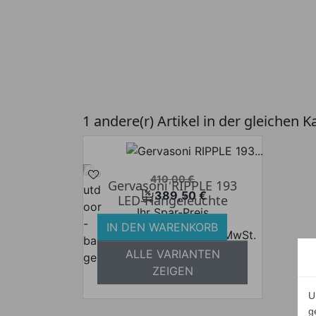
1 andere(r) Artikel in der gleichen K
Verkaufspreis
410,00 €
Gervasoni RIPPLE 193
389,50 €
LED-Hängeleuchte
Preis
Ihr Spar-Preis
IN DEN WARENKORB
Preise inkl. ges. MwSt.
ALLE VARIANTEN
absolut versandkostenfrei
ZEIGEN
U
g