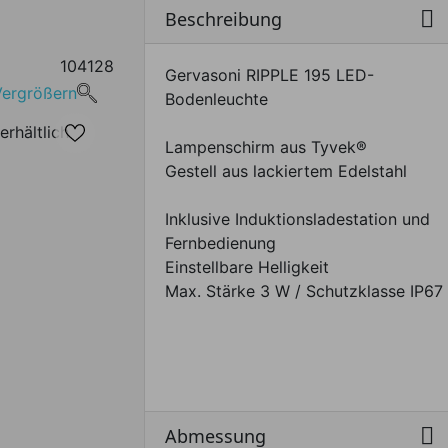

Beschreibung
Da
Bei
104128
Te
Gervasoni RIPPLE 195 LED-
Ou
Vergrößern
Bodenleuchte
| 
erhältlich
Sc
Lampenschirm aus Tyvek®
Gestell aus lackiertem Edelstahl
Inklusive Induktionsladestation und
Fernbedienung
Einstellbare Helligkeit
Max. Stärke 3 W / Schutzklasse IP67

Abmessung