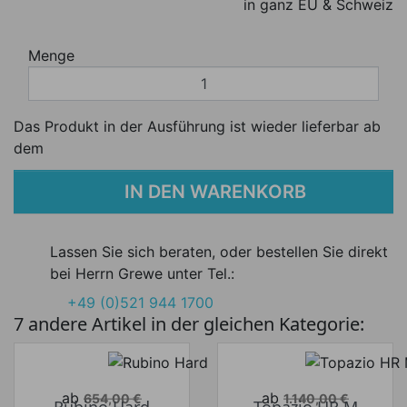
in ganz EU & Schweiz
Menge
Das Produkt in der Ausführung ist wieder lieferbar ab
dem
IN DEN WARENKORB
Lassen Sie sich beraten, oder bestellen Sie direkt
bei Herrn Grewe unter Tel.:
+49 (0)521 944 1700
7 andere Artikel in der gleichen Kategorie:
Verkaufspreis
Verkaufspreis
ab
ab
654,00 €
1.140,00 €
Rubino Hard
Topazio HR M