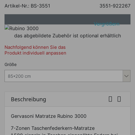
Artikel-Nr.:
BS-3551
3551-922267
Vergrößern
das abgebildete Zubehör ist optional erhältlich
Nachfolgend können Sie das
Produkt individuell anpassen
Nachfolgend können Sie das Produkt i
Größe


Beschreibung
Gervasoni Matratze Rubino 3000
7-Zonen Taschenfederkern-Matratze