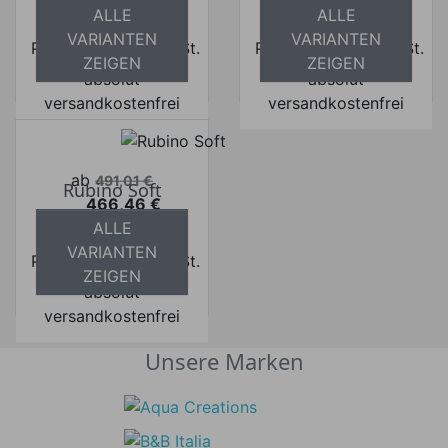
Preis
Preis
ALLE
ALLE
Ihr Spar-Preis
Ihr Spar-Preis
VARIANTEN
VARIANTEN
Preise inkl. ges. MwSt.
Preise inkl. ges. MwSt.
ZEIGEN
ZEIGEN
absolut
absolut
versandkostenfrei
versandkostenfrei
Verkaufspreis
ab
491,01 €
Rubino Soft
466,46 €
Preis
ALLE
Ihr Spar-Preis
VARIANTEN
Preise inkl. ges. MwSt.
ZEIGEN
absolut
versandkostenfrei
Unsere Marken