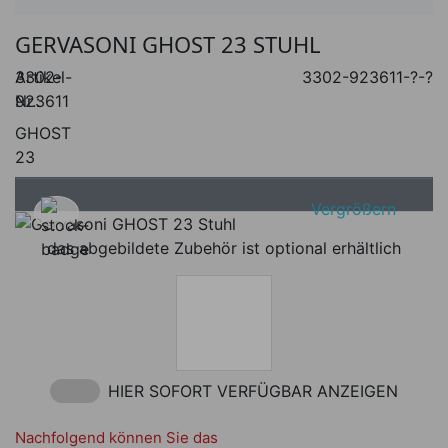
GERVASONI GHOST 23 STUHL
Artikel-
3302-
3302-923611-?-?
Nr.:
923611
GHOST
23
Vergrößern
das abgebildete Zubehör ist optional erhältlich
HIER SOFORT VERFÜGBAR ANZEIGEN
HIER SOFORT VERFÜGBAR ANZEIGEN
Nachfolgend können Sie das