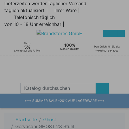
Lieferzeiten werden
Täglicher Versand
täglich aktualisiert |
Ihrer Ware |
Telefonisch täglich
von 10 - 18 Uhr erreichbar |
Bis zu
100%
5%
Persönlich für Sie da:
Marken Qualität
Skonto auf alle Artikel
+49 (0)521 944 1700
+++ SUMMER SALE -20% AUF LAGERWARE +++
Startseite
Ghost
Gervasoni GHOST 23 Stuhl