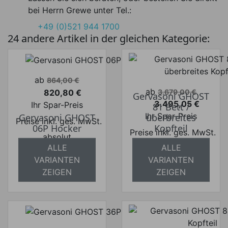
bei Herrn Grewe unter Tel.:
+49 (0)521 944 1700
24 andere Artikel in der gleichen Kategorie:
Verkaufspreis
ab
864,00 €
Verkaufspreis
ab
820,80 €
3.679,00 €
Gervasoni GHOST
Preis
3.495,05 €
Ihr Spar-Preis
81 Bett /
Preis
Ihr Spar-Preis
Gervasoni GHOST
überbreites
Preise inkl. ges. MwSt.
06P Hocker
Kopfteil
Preise inkl. ges. MwSt.
absolut
ALLE
ALLE
absolut
versandkostenfrei
VARIANTEN
VARIANTEN
versandkostenfrei
ZEIGEN
ZEIGEN