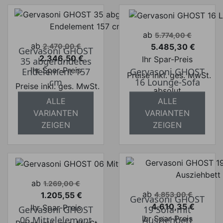
Verkaufspreis
ab
5.774,00 €
Verkaufspreis
ab
5.485,30 €
2.470,00 €
Gervasoni GHOST
Preis
2.346,50 €
Ihr Spar-Preis
35 abgerundetes
Preis
Ihr Spar-Preis
Endelement 157
Gervasoni GHOST
Preise inkl. ges. MwSt.
cm
16 Lounge-Sofa
Preise inkl. ges. MwSt.
absolut
ALLE
ALLE
absolut
versandkostenfrei
VARIANTEN
VARIANTEN
versandkostenfrei
ZEIGEN
ZEIGEN
Verkaufspreis
ab
1.269,00 €
Verkaufspreis
ab
1.205,55 €
4.853,00 €
Gervasoni GHOST
Preis
4.610,35 €
Ihr Spar-Preis
Gervasoni GHOST
19 Sofa mit
Preis
Ihr Spar-Preis
06 Mittelelement
Ausziehbett