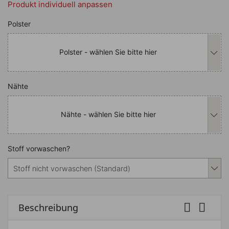
Produkt individuell anpassen
Nachfolgend können Sie das Produkt i
Polster
Polster - wählen Sie bitte hier
Nachfolgend können Sie das Produkt i
Nähte
Nähte - wählen Sie bitte hier
Nachfolgend können Sie das Produkt i
Stoff vorwaschen?


Beschreibung